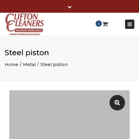
×
Close
cliftoncleaners@yahoo.com
(518) 373-5888
top
Togg
0
bar
navi
Steel piston
Home
Metal
Steel piston