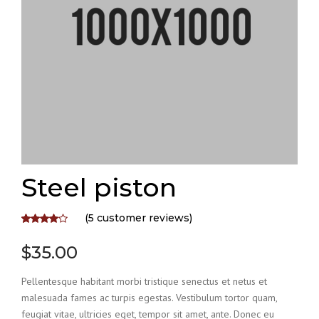
Steel piston
(
5
customer reviews)
Rated
5
4.00
out
$
35.00
of 5
based on
Pellentesque habitant morbi tristique senectus et netus et
customer
malesuada fames ac turpis egestas. Vestibulum tortor quam,
ratings
feugiat vitae, ultricies eget, tempor sit amet, ante. Donec eu