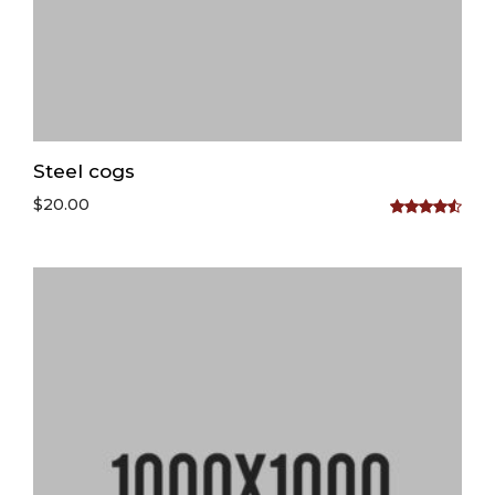
Steel cogs
$
20.00
Rated
4.50
out
of 5